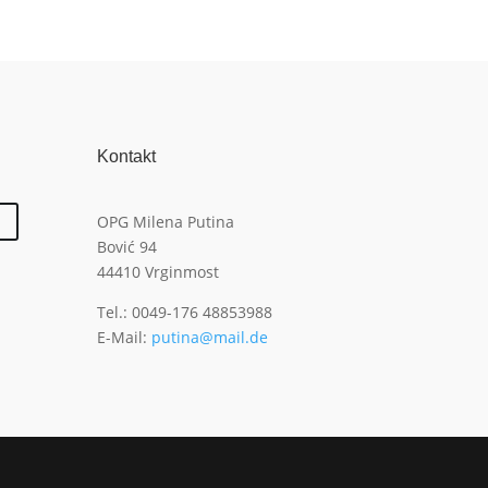
Kontakt
OPG Milena Putina
Bović 94
44410 Vrginmost
Tel.: 0049-176 48853988
E-Mail:
putina@mail.de